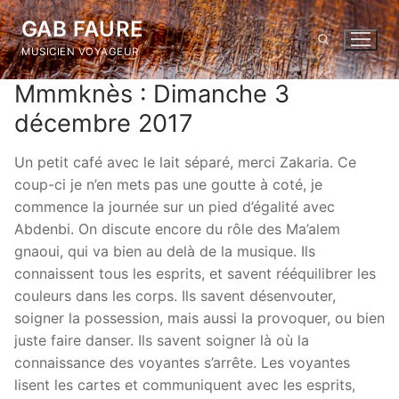
Skip
GAB FAURE
to
MUSICIEN VOYAGEUR
content
Mmmknès : Dimanche 3
Search for:
décembre 2017
Un petit café avec le lait séparé, merci Zakaria. Ce
coup-ci je n’en mets pas une goutte à coté, je
commence la journée sur un pied d’égalité avec
Abdenbi. On discute encore du rôle des Ma’alem
gnaoui, qui va bien au delà de la musique. Ils
connaissent tous les esprits, et savent rééquilibrer les
couleurs dans les corps. Ils savent désenvouter,
soigner la possession, mais aussi la provoquer, ou bien
juste faire danser. Ils savent soigner là où la
connaissance des voyantes s’arrête. Les voyantes
lisent les cartes et communiquent avec les esprits,