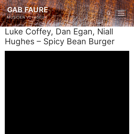
Skip
GAB FAURE
to
MUSICIEN VOYAGEUR
content
Luke Coffey, Dan Egan, Niall
Search for:
Hughes – Spicy Bean Burger