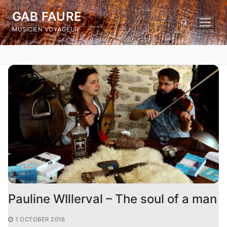
Skip
GAB FAURE
to
MUSICIEN VOYAGEUR
content
Search for:
Pauline WIllerval – The soul of a man
1 OCTOBER 2016