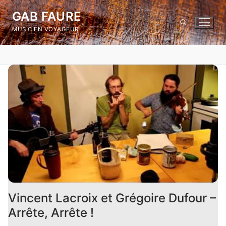
Skip
GAB FAURE
to
MUSICIEN VOYAGEUR
content
Search for:
Vincent Lacroix et Grégoire Dufour –
Arrête, Arrête !