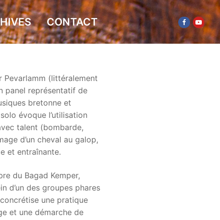
HIVES
CONTACT
r Pevarlamm (littéralement
 panel représentatif de
usiques bretonne et
solo évoque l’utilisation
 avec talent (bombarde,
’image d’un cheval au galop,
e et entraînante.
bre du Bagad Kemper,
in d’un des groupes phares
l concrétise une pratique
ge et une démarche de