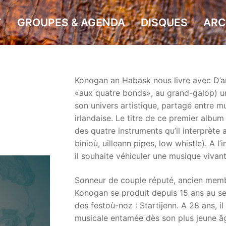
T
GROUPES & AGENDA
DISQUES
ARC
Konogan an Habask nous livre avec D’a
«aux quatre bonds», au grand-galop) un
son univers artistique, partagé entre m
irlandaise. Le titre de ce premier album 
des quatre instruments qu’il interprète
binioù, uilleann pipes, low whistle). A l
il souhaite véhiculer une musique vivant
Sonneur de couple réputé, ancien mem
Konogan se produit depuis 15 ans au se
des festoù-noz : Startijenn. A 28 ans, i
musicale entamée dès son plus jeune â