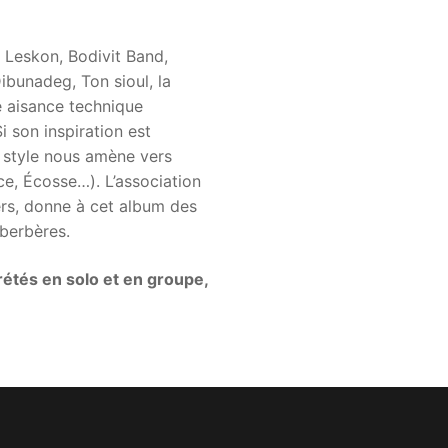
 Leskon, Bodivit Band,
ibunadeg, Ton sioul, la
e aisance technique
i son inspiration est
n style nous amène vers
ice, Écosse…). L’association
iers, donne à cet album des
 berbères.
rétés en solo et en groupe,