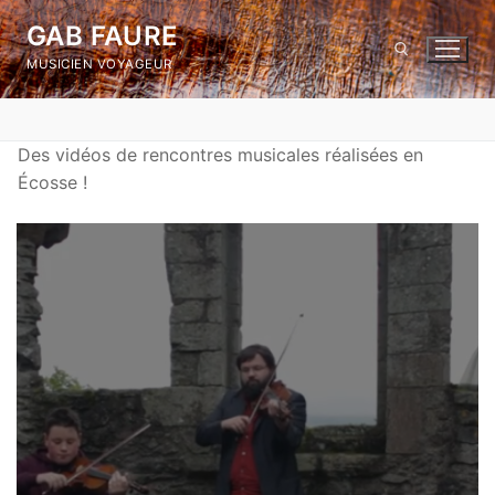
Skip
GAB FAURE
to
MUSICIEN VOYAGEUR
content
Search for:
Des vidéos de rencontres musicales réalisées en
Écosse !