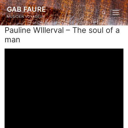
Skip
GAB FAURE
to
MUSICIEN VOYAGEUR
content
Pauline WIllerval – The soul of a
Search for:
man