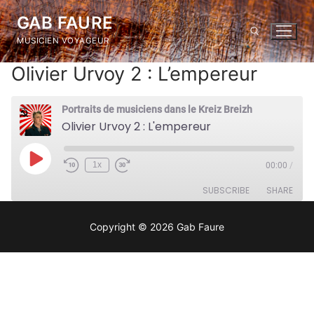
Skip
GAB FAURE
to
MUSICIEN VOYAGEUR
content
Olivier Urvoy 2 : L’empereur
Search for:
Portraits de musiciens dans le Kreiz Breizh
Olivier Urvoy 2 : L'empereur
Play
1x
00:00
/
Rewind
Fast
Episode
10
Forward
SUBSCRIBE
SHARE
Seconds
30
seconds
Copyright © 2026 Gab Faure
SHARE
RSS FEED
LINK
EMBED