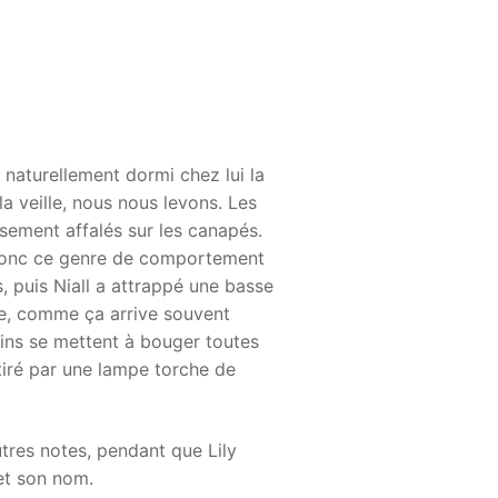
naturellement dormi chez lui la
la veille, nous nous levons. Les
usement affalés sur les canapés.
t donc ce genre de comportement
, puis Niall a attrappé une basse
lle, comme ça arrive souvent
ains se mettent à bouger toutes
ttiré par une lampe torche de
autres notes, pendant que Lily
et son nom.