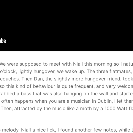
We were supposed to meet with Niall this morning so I natura
o’clock, lightly hungover, we wake up. The three flatmates,
 couches. Then Dan, the slightly more hungover friend, took a
so this kind of behaviour is quite frequent, and very welco
abbed a bass that was also hanging on the wall and started 
t often happens when you are a musician in Dublin, I let the
. Then, attracted by the music like a moth by a 1000 Watt fl
s melody, Niall a nice lick, I found another few notes, while