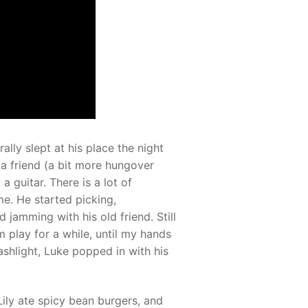
lly slept at his place the night
 a friend (a bit more hungover
 guitar. There is a lot of
me. He started picking,
jamming with his old friend. Still
m play for a while, until my hands
ashlight, Luke popped in with his
 Lily ate spicy bean burgers, and