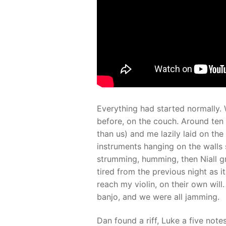
Everything had started normally. 
before, on the couch. Around ten 
than us) and me lazily laid on the
instruments hanging on the walls 
strumming, humming, then Niall gr
tired from the previous night as i
reach my violin, on their own will
banjo, and we were all jamming.
Dan found a riff, Luke a five note