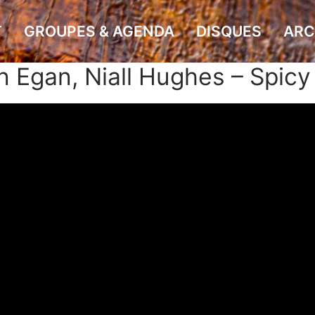
T
GROUPES & AGENDA
DISQUES
ARC
n Egan, Niall Hughes – Spic