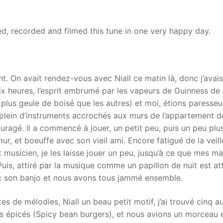
, recorded and filmed this tune in one very happy day.
On avait rendez-vous avec Niall ce matin là, donc j’avais 
dix heures, l’esprit embrumé par les vapeurs de Guinness de 
 plus geule de boisé que les autres) et moi, étions paresse
 a plein d’instruments accrochés aux murs de l’appartemen
ragé. Il a commencé à jouer, un petit peu, puis un peu plus
mur, et boeuffe avec son vieil ami. Encore fatigué de la vei
t musicien, je les laisse jouer un peu, jusqu’à ce que mes m
Puis, attiré par la musique comme un papillon de nuit est a
c son banjo et nous avons tous jammé ensemble.
tes de mélodies, Niall un beau petit motif, j’ai trouvé cinq 
s épicés (Spicy bean burgers), et nous avions un morceau 