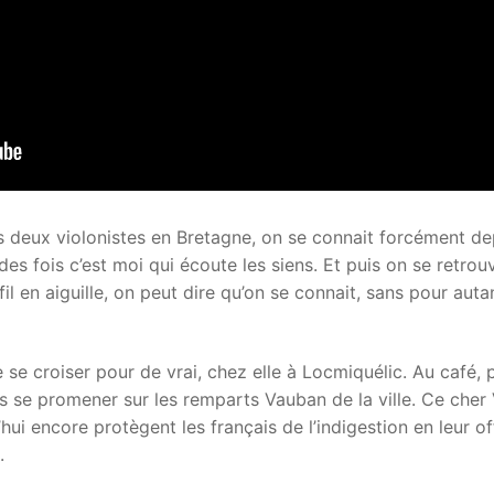
 deux violonistes en Bretagne, on se connait forcément de
 des fois c’est moi qui écoute les siens. Et puis on se retro
il en aiguille, on peut dire qu’on se connait, sans pour aut
se croiser pour de vrai, chez elle à Locmiquélic. Au café, 
és se promener sur les remparts Vauban de la ville. Ce cher
hui encore protègent les français de l’indigestion en leur o
.