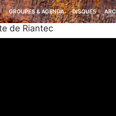
T
GROUPES & AGENDA
DISQUES
ARC
te de Riantec