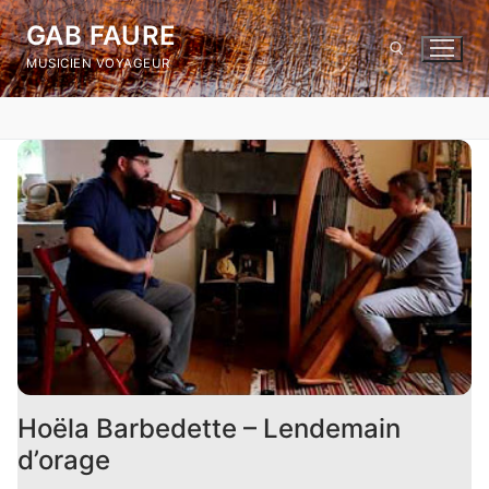
Skip
GAB FAURE
to
MUSICIEN VOYAGEUR
content
Search for:
Hoëla Barbedette – Lendemain
d’orage